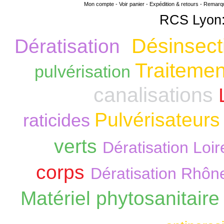
Mon compte
-
Voir panier
-
Expédition & retours
-
Remarque
RCS Lyon:
Désinsect
Dératisation
Traitemen
pulvérisation
canalisations
Pulvérisateurs
raticides
verts
Dératisation Loir
corps
Dératisation Rhôn
Matériel phytosanitair