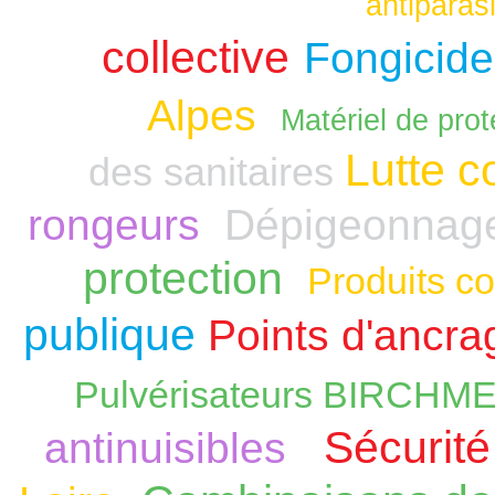
antiparasi
collective
Fongicide
Alpes
Matériel de prot
Lutte c
des sanitaires
rongeurs
Dépigeonnag
protection
Produits co
publique
Points d'ancra
Pulvérisateurs BIRCHM
Sécurité
antinuisibles