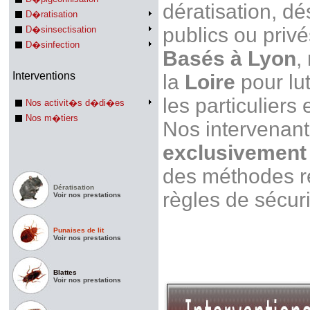
dératisation, dé
D�ratisation
publics ou privé
D�sinsectisation
D�sinfection
Basés à Lyon
,
Interventions
la
Loire
pour lut
les particuliers
Nos activit�s d�di�es
Nos m�tiers
Nos intervenan
exclusivement 
des méthodes r
Dératisation
règles de sécuri
Voir nos prestations
Punaises de lit
Voir nos prestations
Blattes
Voir nos prestations